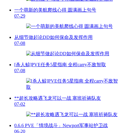
一个萌新的美航爬线心得 圆满画上句号
07-29
从细节做起论DD如何保命及发挥作用
07-08
[杀人鲸]PVE任务5星指南 全程carry不敌智取
07-08
**超长攻略遇飞龙可以一战 塞班祈祷队友
07-02
0.6.6 PVE「情境战斗」Newport军事站护卫战
06-20