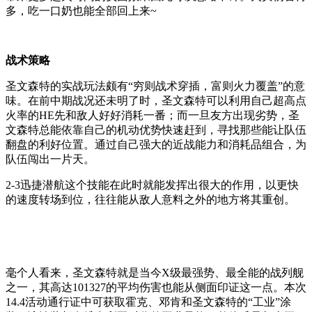
多，吃一口奶也能全部回上来~
战术策略
圣文森特的实战玩法颇有“穷则战术穿插，富则火力覆盖”的意
味。在前中期战况还未明了时，圣文森特可以利用自己超高点
火率的HE先和敌人好好消耗一番；而一旦友方出现劣势，圣
文森特总能依靠自己的机动优势快速赶到，寻找那些能让队伍
翻盘的利好位置。通过自己强大的近战能力和消耗品组合，为
队伍闯出一片天。
2-3迅捷潜航这个技能在此时就能发挥出很大的作用，以更快
的速度转场到位，往往能从敌人意料之外的地方将其重创。
毫个人看来，圣文森特就是当今X级最强势、最全能的战列舰
之一，其高达101327的平均伤害也能从侧面印证这一点。本次
14.4活动通行证中可获取霍克、邓肯和圣文森特的“工业”涂