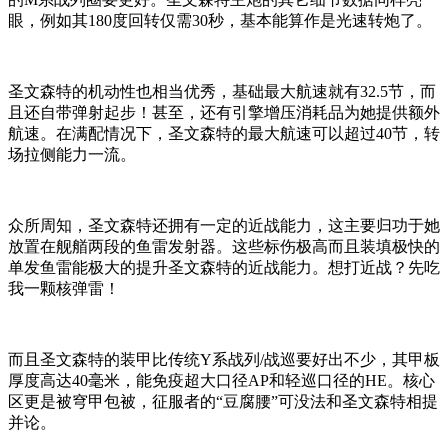
眼，例如其180度回转仅需30秒，基本能算作是光速转炮了。
圣文森特的机动性也相当优秀，基础最大航速就有32.5节，而
且还自带弹射起步！甚至，还有引擎增压消耗品为她提供额外
航速。在满配情况下，圣文森特的最大航速可以超过40节，转
场拉侧能力一流。
众所周知，圣文森特还拥有一定的近战能力，这主要归功于她
放置在舰艏两段的鱼雷发射器。这些标伤极高而且装填极快的
单发鱼雷能极大的提升圣文森特的近战能力。想打近战？先吃
我一颗核弹雷！
而且圣文森特的装甲比传统Y系战列/战巡要好出不少，其甲板
厚度高达40毫米，能免疫超大口径AP和轻巡口径的HE。核心
区更是被穹甲包被，征服者的“豆腐腰”可没法和圣文森特相提
并论。