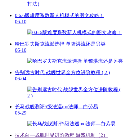
0.6.6版难度系数新人机模式的图文攻略！
06-10
哈巴罗夫斯克流派选择 单骑洪流还是另类
06-10
告别远古时代 战舰世界全方位进阶教程 ( 2 )
06-04
长马战舰测评5级法巡mo法师—白劳易
05-29
技术向—战舰世界进阶教程 游戏机制（2）