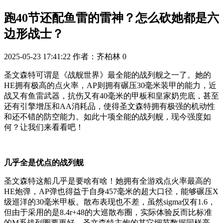
跑40节还配鱼雷的雷神？怎么砍她都是六
边形战士？
2025-05-23 17:41:22
作者：齐柏林
0
圣文森特
可谓是《战舰世界》最全能的战列舰之一了。她的
HE拥有极高的点火率，AP则拥有碾压30毫米装甲的能力，近
战又有鱼雷武器，抗伤又有40毫米的甲板和皇家奶兜底，甚至
还有引擎增压和AA消耗品，使得圣文森特拥有极强的机动性
和还不错的防空能力。如此十项全能的战列舰，现今强度如
何？让我们来看看吧！
几乎全是优点的战列舰
圣文森特这船几乎是要啥有啥！她拥有全游戏点火率最高的
HE炮弹，AP弹也得益于自身457毫米的超大口径，能够碾压X
级巡洋的30毫米甲板。散布表现也不差，虽然sigma仅有1.6，
但由于采用的是8.4r+48的大巡散布圈，实际体验反而比标准
的M系战列圈要更好。圣文森特主炮的其它细节数据同样亮