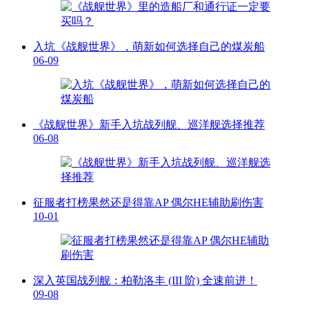
入坑《战舰世界》，萌新如何选择自己的煤炭船
06-09
《战舰世界》新手入坑战列舰、巡洋舰选择推荐
06-08
征服者打榜果然还是得靠AP 偶尔HE辅助刷伤害
10-01
深入英国战列舰：柏勒洛丰 (III 阶) 全速前进！
09-08