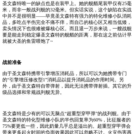
圣文森特唯一的缺点也是在装甲上。她的舰艏尾装甲仅有25毫
米，而非一般战列舰的32毫米。但实话实说，这个缺陷在实战
中并不是很明显——毕竟圣文森特有强力的特化维修小队消耗
品，多吃点半伤完全不痛不痒，而自己的核心区又相当低矮，
卖头情况下也很难被爆核心区。而且退一万步来说，一艘战舰
要是能走到稳定爆圣文森特的舰艏的距离，那在这之前估计早
就被大圣的鱼雷喂饱了~
战前准备
由于圣文森特携带引擎增压消耗品，所以可以为她携带专门
的“引擎增压修改型1”消耗品以提升消耗品的作用时间。另
外，由于圣文森特自带弹射，因此无法携带弹射插。其它的升
级品选择和常规战列舰无异。
圣文森特是少有的可以无脑点“超重型穿甲弹”的战列舰。由于
圣文森特的特化型维修小队的半伤回复率为60%，比征服者的
75%要更低一些，因此奶量几乎总是溢出的。超重型穿甲弹会
带来更多起火时间的负面效果因此可以忽略不计。火灾伤害再