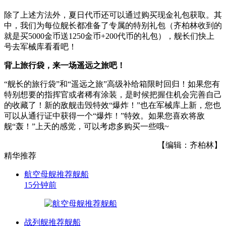
除了上述方法外，夏日代币还可以通过购买现金礼包获取。其
中，我们为每位舰长都准备了专属的特别礼包（齐柏林收到的
就是买5000金币送1250金币+200代币的礼包），舰长们快上
号去军械库看看吧！
背上旅行袋，来一场
遥远之旅
吧！
“舰长的旅行袋”和“遥远之旅”高级补给箱限时回归！如果您有
特别想要的指挥官或者稀有涂装，是时候把握住机会完善自己
的收藏了！新的敌舰击毁特效“爆炸！”也在军械库上新，您也
可以从通行证中获得一个“爆炸！”特效。如果您喜欢将敌
舰“轰！”上天的感觉，可以考虑多购买一些哦~
【编辑：齐柏林】
精华推荐
航空母舰推荐舰船
15分钟前
战列舰推荐舰船