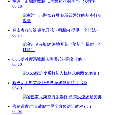
幸运一击翻盘致胜 低等级巡洋的基本打法教学
06-18
突击者vs加贺 遍地开花（萌新向 提供一个打法）
06-14
0.6.6版难度系数新人机模式的图文攻略！
06-10
哈巴罗夫斯克流派选择 单骑洪流还是另类
06-10
告别远古时代 战舰世界全方位进阶教程 ( 2 )
06-04