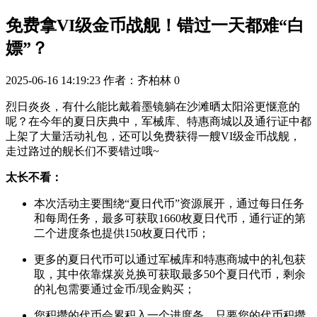
免费拿VI级金币战舰！错过一天都难“白
嫖”？
2025-06-16 14:19:23
作者：齐柏林
0
烈日炎炎，有什么能比戴着墨镜躺在沙滩晒太阳浴更惬意的
呢？在今年的夏日庆典中，军械库、特惠商城以及通行证中都
上架了大量活动礼包，还
可以免费获得一艘
VI级金币战舰
，
走过路过的舰长们不要错过哦~
太长不看：
本次活动主要围绕“夏日代币”资源展开，通过每日任务
和每周任务，最多可获取1660枚夏日代币，通行证的第
二个进度条也提供150枚夏日代币；
更多的夏日代币可以通过军械库和特惠商城中的礼包获
取，其中依靠煤炭兑换可获取最多50个夏日代币，剩余
的礼包需要通过金币/现金购买；
您积攒的代币会累积入一个进度条，只要您的代币积攒