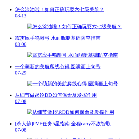
怎么涂油啦！如何正确玩耍六七级美航？
08-13
霹雳应手鸣雕弓 水面舰艇基础防空指南
08-06
一个萌新的美航爬线心得 圆满画上句号
07-29
从细节做起论DD如何保命及发挥作用
07-08
[杀人鲸]PVE任务5星指南 全程carry不敌智取
07-08