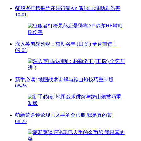
征服者打榜果然还是得靠AP 偶尔HE辅助刷伤害
10-01
深入英国战列舰：柏勒洛丰 (III 阶) 全速前进！
09-08
新手必读! 地图战术讲解与跨山炮技巧重制版
08-26
萌新菜逼评论现已入手的金币船 我是真的菜
08-20