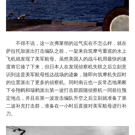
不得不说，这一次弗莱彻的运气实在不怎么样，就在
萨拉托加派出打击编队之前，一架来自筑摩号重巡的水上
飞机就发现了美军航母。虽然美国人的战斗机用最快的速
度将它揍了下来，但日本人在发现侦察机失联之后立刻意
识到这是美军航母抵达战场的迹象，随即向筑摩机失踪时
的位置派出了更多的侦察机。同时南云也一反常态地果断
下令翔鹤和瑞鹤派出第一波打击群跟随侦察机一同前往预
定地点，并且在第一波攻击编队升空之后立刻就准备了第
二波补充打击群，准备在一小时后直接对美军航母进行补
刀。