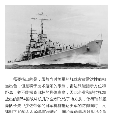
需要指出的是，虽然当时美军的舰载索敌雷达性能相
当出色，但是碍于技术瓶颈的限制，雷达只能指示方位和
距离，并不能探查目标的具体高度，因此企业和萨拉托加
放出的那54架战斗机几乎全都飞错了地方从，使得瑞鹤舰
爆队长关卫少佐带领的日军机群抵达美军的防御圈时，只
遇到了10架左右的美军拦截机，而护航的零战就足以拖住