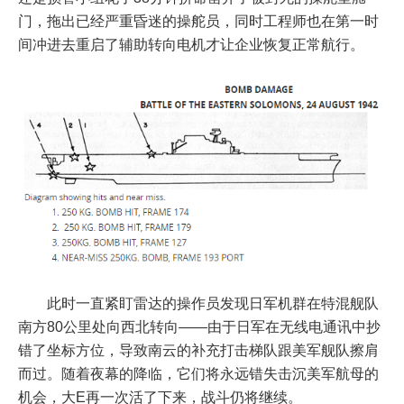
门，拖出已经严重昏迷的操舵员，同时工程师也在第一时
间冲进去重启了辅助转向电机才让企业恢复正常航行。
此时一直紧盯雷达的操作员发现日军机群在特混舰队
南方80公里处向西北转向——由于日军在无线电通讯中抄
错了坐标方位，导致南云的补充打击梯队跟美军舰队擦肩
而过。随着夜幕的降临，它们将永远错失击沉美军航母的
机会，大E再一次活了下来，战斗仍将继续。