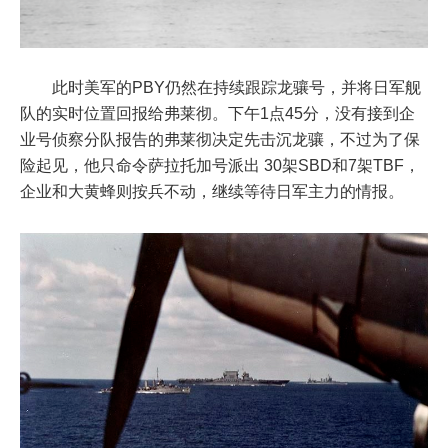
此时美军的PBY仍然在持续跟踪龙骧号，并将日军舰
队的实时位置回报给弗莱彻。下午1点45分，没有接到企
业号侦察分队报告的弗莱彻决定先击沉龙骧，不过为了保
险起见，他只命令萨拉托加号派出 30架SBD和7架TBF，
企业和大黄蜂则按兵不动，继续等待日军主力的情报。