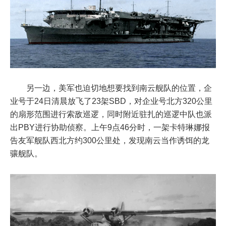
另一边，美军也迫切地想要找到南云舰队的位置，企
业号于24日清晨放飞了23架SBD，对企业号北方320公里
的扇形范围进行索敌巡逻，同时附近驻扎的巡逻中队也派
出PBY进行协助侦察。上午9点46分时，一架卡特琳娜报
告友军舰队西北方约300公里处，发现南云当作诱饵的龙
骧舰队。