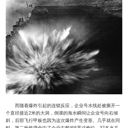
而随着爆炸引起的连锁反应，企业号水线处被撕开一
个直径接近2米的大洞，倒灌的海水瞬间让企业号向右倾
斜，后部飞行甲板也因为这次爆炸产生变形。几乎就在同
时，第二枚炸弹命中了企业右舷的5英寸炮位，37名水兵