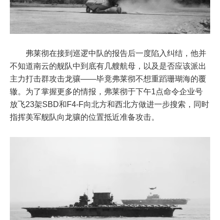
弗莱彻在接到巡逻中队的报告后一度陷入纠结，他并
不知道南云的舰队中到底有几艘航母，以及是否应该派出
主力打击群攻击龙骧——毕竟弗莱彻不想重蹈珊瑚海的覆
辙。为了掌握更多的情报，弗莱彻于下午1点命令企业号
放飞23架SBD和F4-F向北方和西北方做进一步搜索，同时
指挥美军舰队向龙骧的位置抵近准备攻击。