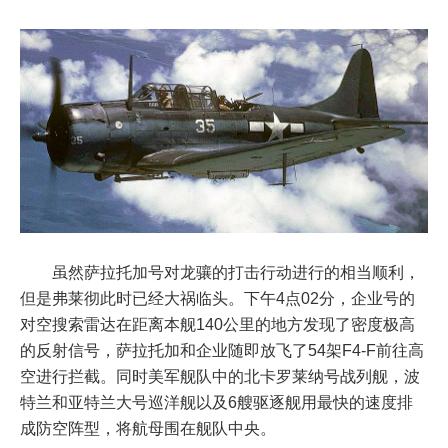
虽然萨拉托加号对龙骧的打击行动进行的相当顺利，
但是弗莱彻此时已经大祸临头。下午4点02分，企业号的
对空搜索雷达在距离本舰140公里的地方发现了密度极高
的反射信号，萨拉托加和企业随即放飞了54架F4-F前往高
空进行拦截。同时美军舰队中的北卡罗莱纳号战列舰，波
特兰和亚特兰大号巡洋舰以及6艘驱逐舰用最快的速度排
成防空阵型，将航母围在舰队中央。