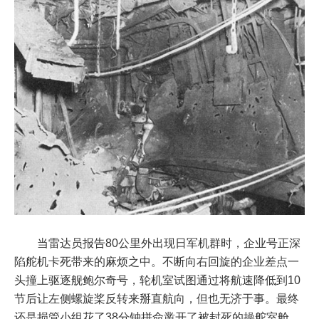
当雷达员报告80公里外出现日军机群时，企业号正深
陷舵机卡死带来的麻烦之中。不断向右回旋的企业差点一
头撞上驱逐舰鲍尔奇号，轮机室试图通过将航速降低到10
节后让左侧螺旋桨反转来掰直航向，但也无济于事。最终
还是损管小组花了38分钟拼命凿开了被封死的操舵室舱