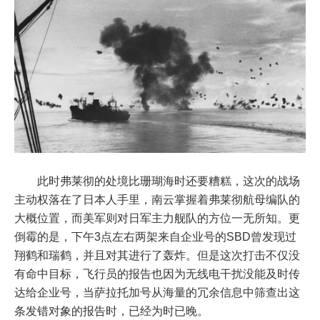
此时弗莱彻的处境比珊瑚海时还要糟糕，这次的战场
主动权落在了日本人手里，南云掌握着弗莱彻航母编队的
大概位置，而美军则对日军主力舰队的方位一无所知。更
倒霉的是，下午3点左右两架来自企业号的SBD曾发现过
翔鹤和瑞鹤，并且对其进行了轰炸。但是这次打击不仅没
有命中目标，飞行员的报告也因为无线电干扰没能及时传
达给企业号，当萨拉托加号从海量的冗余信息中筛查出这
条发错对象的报告时，已经为时已晚。