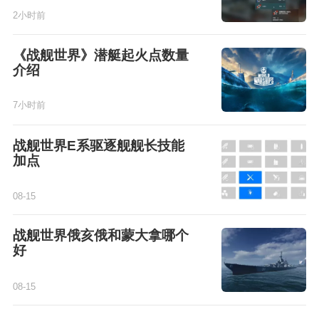
2小时前
《战舰世界》潜艇起火点数量
介绍
7小时前
战舰世界E系驱逐舰舰长技能
加点
08-15
战舰世界俄亥俄和蒙大拿哪个
好
08-15