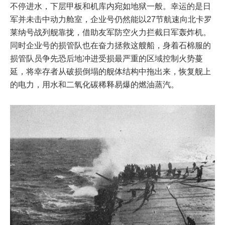
不停进水，下层甲板和机库内宛如地狱一般。幸运的是日
军并未击中动力舱室，企业号仍然能以27节航速向北卡罗
莱纳号战列舰靠拢，借助友军防空火力拦截日军轰炸机。
同时企业号的损管队也在奋力拯救这艘船，身着石棉服的
损管队员争先恐后地冲进受损最严重的区域控制火势蔓
延，将幸存者从破损倒塌的舰体结构中拖出来，恢复舰上
的电力，用水和二氧化碳稀释易爆的燃油蒸汽。