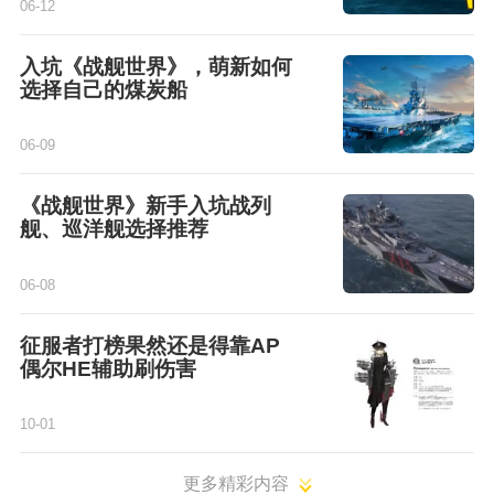
06-12
入坑《战舰世界》，萌新如何
选择自己的煤炭船
06-09
《战舰世界》新手入坑战列
舰、巡洋舰选择推荐
06-08
征服者打榜果然还是得靠AP
偶尔HE辅助刷伤害
10-01
更多精彩内容