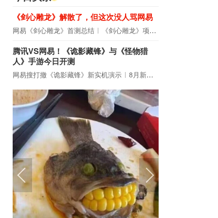
《剑心雕龙》解散了，但这次没人骂网易
网易《剑心雕龙》首测总结
《剑心雕龙》项目宣布解散
腾讯VS网易！《诡影藏锋》与《怪物猎
人》手游今日开测
网易搜打撤《诡影藏锋》新实机演示
8月新游前瞻：《诡秘之主》领衔