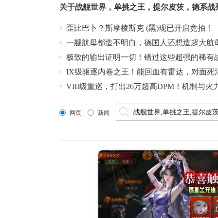
关于
战舰世界
，
单挑之王
，
提尔皮茨
，
德系战
歪比巴卜？斯摩棱斯克 (黑)现已开启竞拍！
一艘航母都造不明白，德国人还想造超大航
极致的输出证明一切！错过这些超强的稀有
IX级驱逐内卷之王！能回血有雷达，对面死
VIII级重巡，打出26万超高DPM！机制
网页
新闻