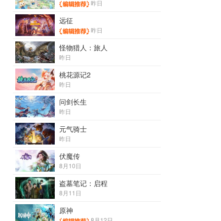
昨日
远征
昨日
怪物猎人：旅人
昨日
桃花源记2
昨日
问剑长生
昨日
元气骑士
昨日
伏魔传
8月10日
盗墓笔记：启程
8月11日
原神
8月12日