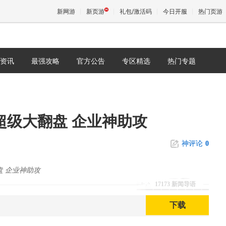
新网游
新页游
礼包/激活码
今日开服
热门页游
资讯
最强攻略
官方公告
专区精选
热门专题
魔兽
天堂
5超级大翻盘 企业神助攻
王权与
神评论
0
盘 企业神助攻
17173 新闻导语
下载