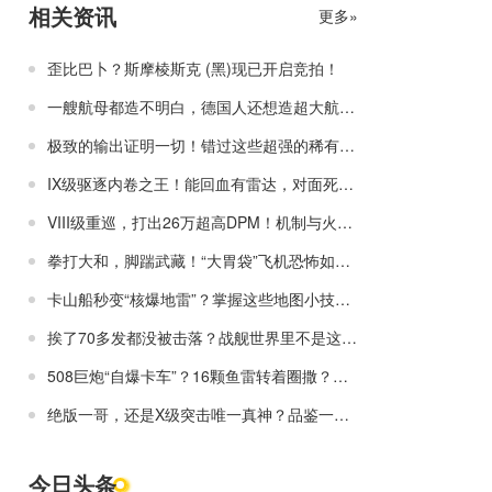
相关资讯
更多»
歪比巴卜？斯摩棱斯克 (黑)现已开启竞拍！
一艘航母都造不明白，德国人还想造超大航母？
极致的输出证明一切！错过这些超强的稀有战舰，还得再等一年？
IX级驱逐内卷之王！能回血有雷达，对面死活还打不着？
VIII级重巡，打出26万超高DPM！机制与火力的逆天组合，就是哈气的资本！
拳打大和，脚踹武藏！“大胃袋”飞机恐怖如斯！
卡山船秒变“核爆地雷”？掌握这些地图小技巧，上分就跟喝水一样轻松！
挨了70多发都没被击落？战舰世界里不是这样的！
508巨炮“自爆卡车”？16颗鱼雷转着圈撒？这些奇葩居然是战列舰！
绝版一哥，还是X级突击唯一真神？品鉴一下上分必备神船！
今日头条