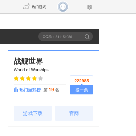
热门游戏
DNF
传奇4
剑网3旗舰版
新天龙八部
战舰世界
World of Warships
自由
诛仙世界
新仙侠5
222985
19
热门游戏榜
第
名
投一票
游戏下载
官网