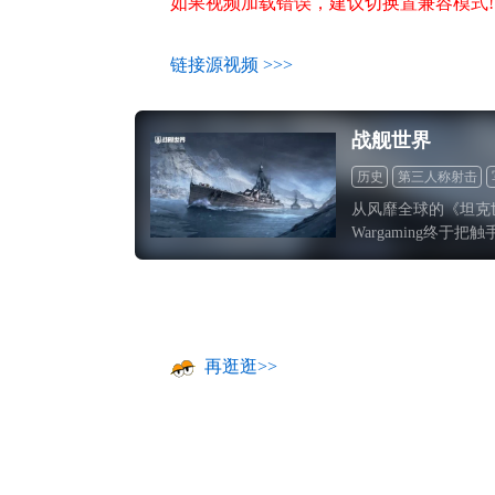
如果视频加载错误，建议切换置兼容模式!
17周年庆
链接源视频 >>>
爆开启
战舰世界
历史
第三人称射击
怀旧
从风靡全球的《坦克
Wargaming终于把
三部曲的第三部《战
再逛逛>>