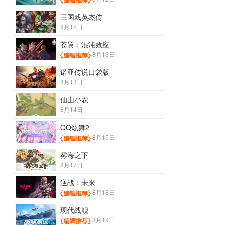
三国戏英杰传
8月12日
苍翼：混沌效应
8月13日
诺亚传说口袋版
8月13日
仙山小农
8月14日
QQ炫舞2
8月15日
雾海之下
8月17日
逆战：未来
8月18日
现代战舰
8月19日