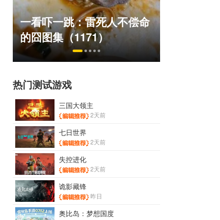
绅士日报：国游泳装皮涩度
巅峰在线1
命
拉爆了！大雷熟女上演蒙眼
游，如今
play
来了！
热门测试游戏
三国大领主
2天前
七日世界
2天前
失控进化
2天前
诡影藏锋
昨日
奥比岛：梦想国度