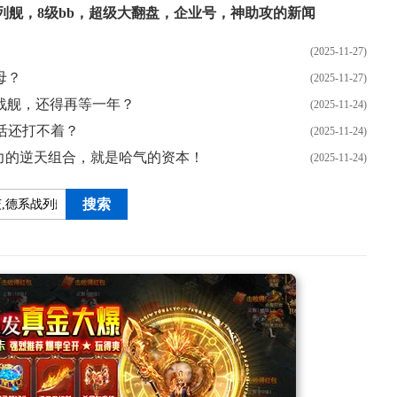
列舰
，
8级bb
，
超级大翻盘
，
企业号
，
神助攻
的新闻
(2025-11-27)
母？
(2025-11-27)
战舰，还得再等一年？
(2025-11-24)
活还打不着？
(2025-11-24)
与火力的逆天组合，就是哈气的资本！
(2025-11-24)