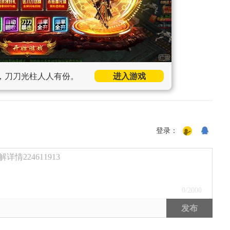
，刀刀光柱人人有份。
进入游戏
登录：
224611913
0
/2000
发布