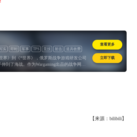
!
典 争霸赛大区火
一看吓一跳：雷死人不偿
的囧图集（1171）
查看更多
写实
即时
军事
TPS
竞技
射击
道具收费
立即下载
世界》到《*世界》，俄罗斯战争游戏研发公司
触手伸到了海战。作为Wargaming出品的战争网游
舰世界》在9月24日终于开启了国服的远航二测
【来源：bilibili】