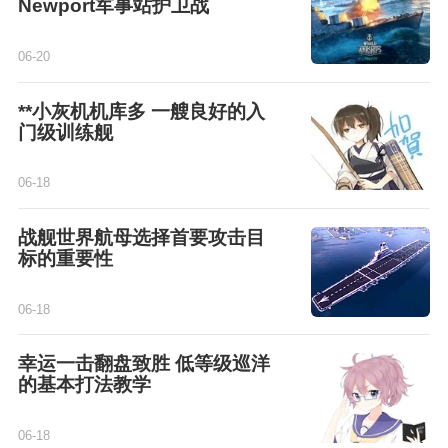
Newport军事站护卫战
06-20
**小灰机机库多 一艘良好的入
门级训练舰
06-18
战舰世界航母选择首要攻击目
标的重要性
06-18
幸运一击翻盘致胜 低等级巡洋
的基本打法教学
06-18