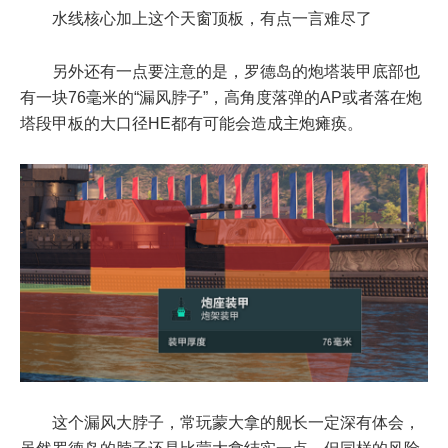
水线核心加上这个天窗顶板，有点一言难尽了
另外还有一点要注意的是，罗德岛的炮塔装甲底部也
有一块76毫米的“漏风脖子”，高角度落弹的AP或者落在炮
塔段甲板的大口径HE都有可能会造成主炮瘫痪。
这个漏风大脖子，常玩蒙大拿的舰长一定深有体会，
虽然罗德岛的脖子还是比蒙大拿结实一点，但同样的风险