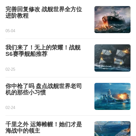
完善回复修改 战舰世界全方位
进阶教程
05-04
我们来了！无上的荣耀！战舰
S6赛季舰船推荐
02-25
你中枪了吗 盘点战舰世界老司
机的那些小习惯
02-24
千里之外 运筹帷幄！她们才是
海战中的领主