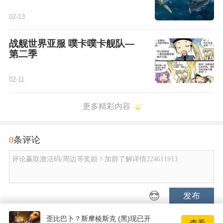
02-13
战舰世界亚服 噗卡噗卡舰队—
第二季
02-11
更多精彩内容
0
条评论
评论赢取激活码/周边等奖励！加群了解详情224611913
发布
歪比巴卜？斯摩棱斯克 (黑)现已开