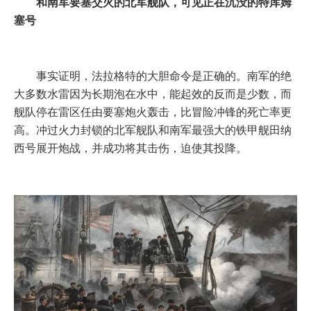
和南军要塞交火的北军舰队，可见正在沉没的特库姆
塞号
事实证明，法拉格特的大胆命令是正确的。南军的绝
大多数水雷因为长期泡在水中，能起效的反而是少数，而
舰队停在雷区任由要塞炮火轰击，比冒险冲锋的死亡率更
高。冲过火力封锁的北军舰队和南军最强大的铁甲舰田纳
西号展开炮战，并成功将其击伤，迫使其投降。