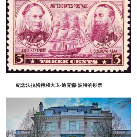
纪念法拉格特和大卫·迪克森·波特的钞票