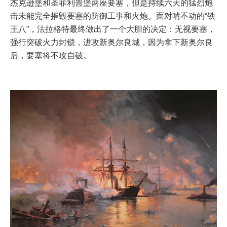
杰克逊堡和圣菲利普堡两座要塞，但是持续六天的猛烈炮
击未能完全摧毁要塞的防御工事和火炮。面对啃不动的“铁
王八”，法拉格特最终做出了一个大胆的决定：无视要塞，
强行突破火力封锁，进攻新奥尔良城，因为拿下新奥尔良
后，要塞将不攻自破。