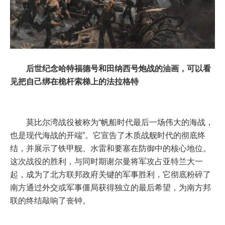
后世纪念哈特福德号和田纳西号炮战的油画，可以看
见把自己绑在桅杆索梯上的法拉格特
莫比尔湾战役
被称为“帆船时代最后一场伟大的海战，
也是现代海战的开端”。它宣告了木质战舰时代的彻底终
结，并展示了铁甲舰、水雷和要塞在防御中的核心地位。
这次战役的胜利，与同时期谢尔曼将军攻占亚特兰大一
起，成为了北方联邦政府关键的军事胜利，它彻底粉碎了
南方通过外交或军事僵局获得独立的最后希望，为南方邦
联的终结敲响了丧钟。