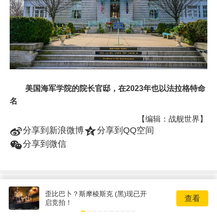
美国海军学院的院长官邸，在2023年也以法拉格特命
名
【编辑：战舰世界】
t
z
分享到新浪微博
分享到QQ空间
w
分享到微信
精华推荐
歪比巴卜？斯摩棱斯克 (黑)现已开
查看
启竞拍！
0.6.6版难度系数新人机模式的