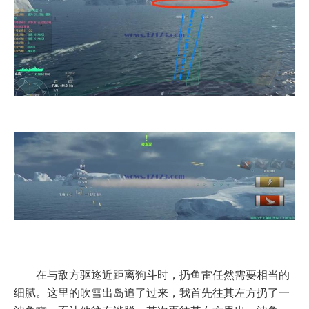
在与敌方驱逐近距离狗斗时，扔鱼雷任然需要相当的
细腻。这里的吹雪出岛追了过来，我首先往其左方扔了一