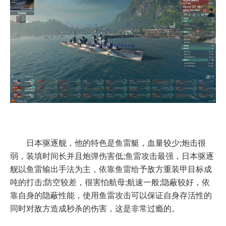
日本驱逐舰，他的特色是鱼雷艇，血量较少;炮击很
弱，装填时间长并且炮弹伤害低;鱼雷攻击最强，日本驱逐
舰以鱼雷输出手法为主，依靠鱼雷给予敌方重装甲目标成
吨的打击;防空较差，很害怕航母;航速一般;隐蔽较好，依
靠自身的隐蔽性能，使用鱼雷攻击可以保证自身存活性的
同时对敌方造成秒杀的伤害，这是非常过瘾的。