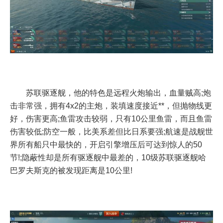
苏联驱逐舰，他的特色是远程火炮输出，血量贼高;炮
击非常强，拥有4x2的主炮，装填速度接近**，但抛物线更
好，伤害更高;鱼雷攻击较弱，只有10公里鱼雷，而且鱼雷
伤害较低;防空一般，比美系差但比日系要强;航速是战舰世
界所有船只中最快的，开启引擎增压后可达到惊人的50
节!;隐蔽性却是所有驱逐舰中最差的，10级苏联驱逐舰哈
巴罗夫斯克的被发现距离是10公里!