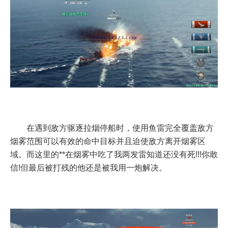
在遇到敌方驱逐拉烟停船时，使用鱼雷完全覆盖敌方
烟雾范围可以有效的命中目标并且迫使敌方离开烟雾区
域。而这里的**在烟雾中吃了我两发雷知道还没有死!!!你敢
信!但最后被打残的他还是被我用一炮解决。