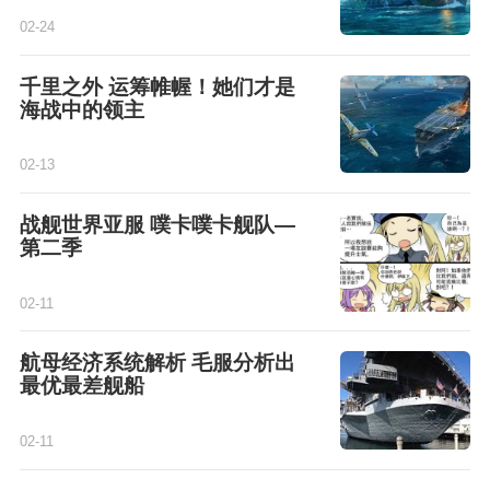
02-24
千里之外 运筹帷幄！她们才是
海战中的领主
02-13
战舰世界亚服 噗卡噗卡舰队—
第二季
02-11
航母经济系统解析 毛服分析出
最优最差舰船
02-11