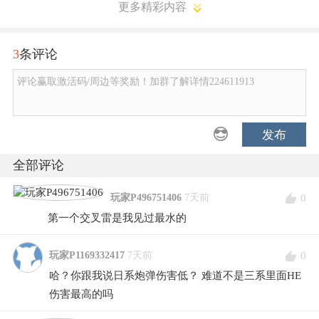
更多精彩内容
3
条评论
评论赢取激活码/周边等奖励！加群了解详情224611913
发布
全部评论
0
玩家P496751406
7天前
第一个交叉雷是我见过最水的
0
玩家P1169332417
7天前
哈？你跟我说日系炮弹伤害低？ 难道不是三系里面HE
伤害最高的吗