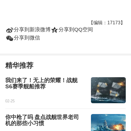
【编辑：17173】
t
z
分享到新浪微博
分享到QQ空间
w
分享到微信
精华推荐
我们来了！无上的荣耀！战舰
S6赛季舰船推荐
02-25
你中枪了吗 盘点战舰世界老司
机的那些小习惯