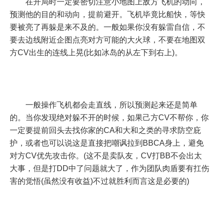
在开局时一定要密切注意小地图上敌方飞机的动向，
预测他的目的和动向，提前避开。飞机毕竟比船快，等快
要被亮了再躲是来不及的。一般如果你没有躲雷自信，不
要去边线附近企图点亮对方可能的大火球，不要在地图双
方CV出生的连线上晃(比如冰岛的从左下到右上)。
一般操作飞机都会走直线，所以预测起来还是简单
的。当你发现绝对躲不开的时候，如果己方CV不帮你，你
一定要提前回头去找你家的CA和大和之类的寻求防空庇
护，或者也可以说这是直接把嘲讽拉到BBCA身上，避免
对方CV优先攻击你。(这不是卖队友，CV打BB不会出太
大事，但是打DD中了问题就大了，作为团队肉盾要有扛伤
害的觉悟(虽然没有收益)不过就胜利而言这是必要的)