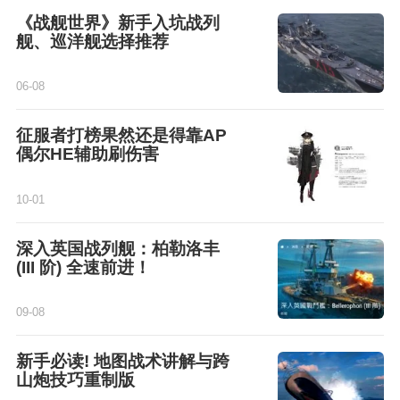
《战舰世界》新手入坑战列
舰、巡洋舰选择推荐
06-08
征服者打榜果然还是得靠AP
偶尔HE辅助刷伤害
10-01
深入英国战列舰：柏勒洛丰
(III 阶) 全速前进！
09-08
新手必读! 地图战术讲解与跨
山炮技巧重制版