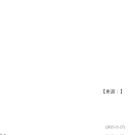
典 争霸赛大区火
一看吓一跳：雷死人不偿
的囧图集（1170）
【来源：】
(2025-11-27)