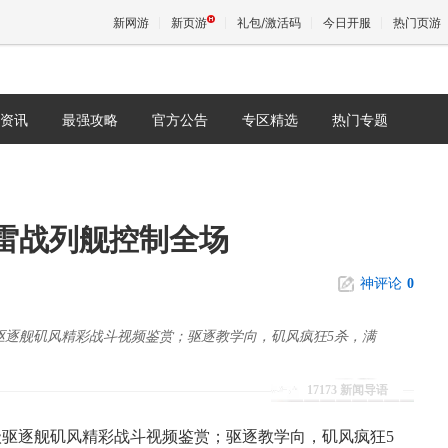
新网游
新页游
礼包/激活码
今日开服
热门页游
资讯
最强攻略
官方公告
专区精选
热门专题
魔兽
天堂
雷战列舰控制全场
王权与
神评论
0
驱逐舰矶风精彩战斗视频鉴赏；驱逐教学向，矶风疯狂5杀，满
17173 新闻导语
级驱逐舰矶风精彩战斗视频鉴赏；驱逐教学向，矶风疯狂5