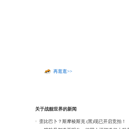
17周年庆
再逛逛>>
爆开启
关于
战舰世界
的新闻
歪比巴卜？斯摩棱斯克 (黑)现已开启竞拍！