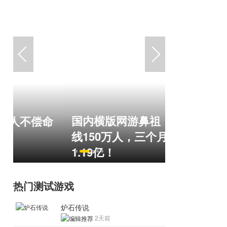
国内横版网游鼻祖，巅峰在
盘点8月扎
命
线150万人，三个月赚了
玩家想扔
1.19亿！
恋爱？
热门测试游戏
炉石传说
2天前