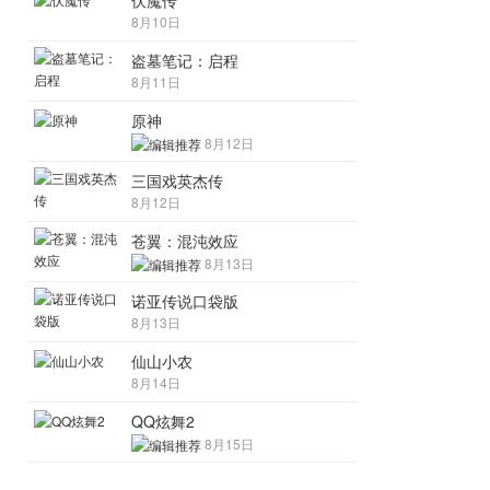
伏魔传
8月10日
盗墓笔记：启程
8月11日
原神
8月12日
三国戏英杰传
8月12日
苍翼：混沌效应
8月13日
诺亚传说口袋版
8月13日
仙山小农
8月14日
QQ炫舞2
8月15日