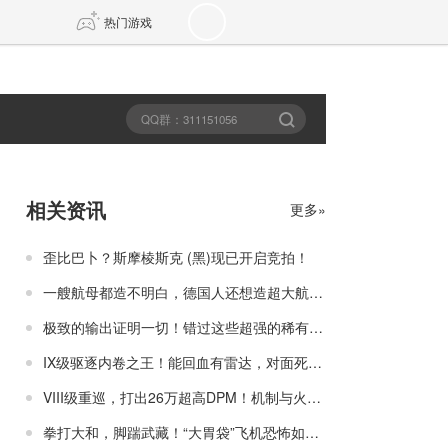
热门游戏
DNF
传奇4
剑网3旗舰版
新天龙八部
相关资讯
更多»
自由
诛仙世界
新仙侠5
歪比巴卜？斯摩棱斯克 (黑)现已开启竞拍！
一艘航母都造不明白，德国人还想造超大航母？
极致的输出证明一切！错过这些超强的稀有战舰，还得再等一年？
IX级驱逐内卷之王！能回血有雷达，对面死活还打不着？
VIII级重巡，打出26万超高DPM！机制与火力的逆天组合，就是哈气的资本！
拳打大和，脚踹武藏！“大胃袋”飞机恐怖如斯！