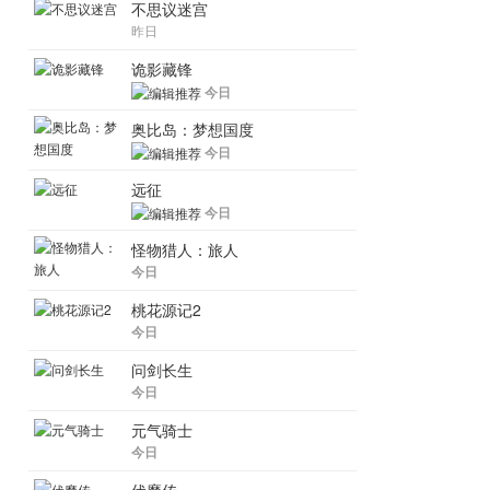
不思议迷宫
昨日
诡影藏锋
今日
奥比岛：梦想国度
今日
远征
今日
怪物猎人：旅人
今日
桃花源记2
今日
问剑长生
今日
元气骑士
今日