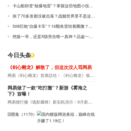
卡山船秒变“核爆地雷”？掌握这些地图小技巧，上分就跟喝水一样轻松！
挨了70多发都没被击落？战舰世界里不是这样的！
508巨炮“自爆卡车”？16颗鱼雷转着圈撒？这些奇葩居然是战列舰！
绝版一哥，还是X级突击唯一真神？品鉴一下上分必备神船！
今日头条
《剑心雕龙》解散了，但这次没人骂网易
网易《剑心雕龙》首测总结
《剑心雕龙》项目宣布解散
网易做了一款“吃打撤”？新游《雾海之
下》首曝！
网易搜打撤《诡影藏锋》新实机演示
8月新游前瞻：《诡秘之主》领衔