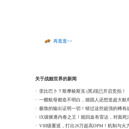
再逛逛>>
关于
战舰世界
的新闻
歪比巴卜？斯摩棱斯克 (黑)现已开启竞拍！
一艘航母都造不明白，德国人还想造超大航
极致的输出证明一切！错过这些超强的稀有
IX级驱逐内卷之王！能回血有雷达，对面死
VIII级重巡，打出26万超高DPM！机制