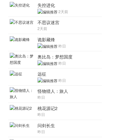
失控进化
2天前
不思议迷宫
2天前
诡影藏锋
昨日
奥比岛：梦想国度
昨日
远征
昨日
怪物猎人：旅人
昨日
桃花源记2
昨日
问剑长生
昨日