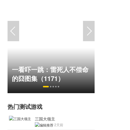
“Bin大
一看吓一跳：雷死人不偿命
脸外网福
的囧图集（1171）
住了
热门测试游戏
三国大领主
2天前