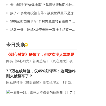
卡山船秒变“核爆地雷”？掌握这些地图小技巧，上分就跟喝水一样轻松！
挨了70多发都没被击落？战舰世界里不是这样的！
508巨炮“自爆卡车”？16颗鱼雷转着圈撒？这些奇葩居然是战列舰！
绝版一哥，还是X级突击唯一真神？品鉴一下上分必备神船！
今日头条
《剑心雕龙》解散了，但这次没人骂网易
网易《剑心雕龙》首测总结
《剑心雕龙》项目宣布解散
7.7万在线峰值，仅45%好评率：这网游咋
刚火就翻车了？
网易搜打撤《诡影藏锋》新实机演示
8月新游前瞻：《诡秘之主》领衔