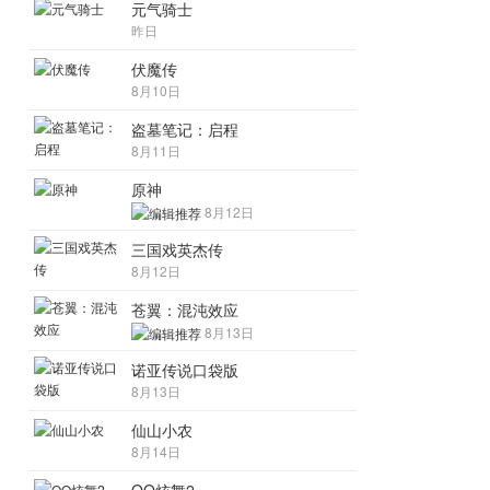
元气骑士
昨日
伏魔传
8月10日
盗墓笔记：启程
8月11日
原神
8月12日
三国戏英杰传
8月12日
苍翼：混沌效应
8月13日
诺亚传说口袋版
8月13日
仙山小农
8月14日