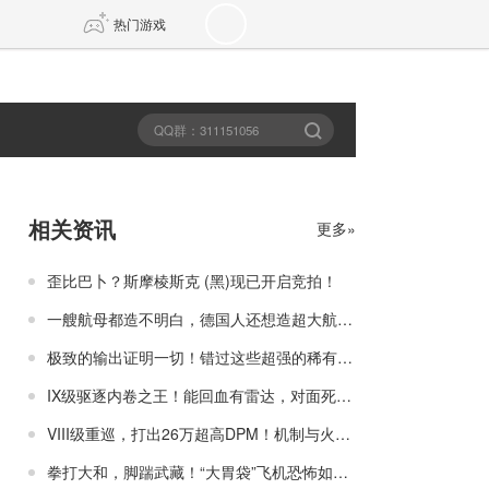
热门游戏
DNF
传奇4
剑网3旗舰版
新天龙八部
相关资讯
更多»
自由
诛仙世界
新仙侠5
歪比巴卜？斯摩棱斯克 (黑)现已开启竞拍！
一艘航母都造不明白，德国人还想造超大航母？
极致的输出证明一切！错过这些超强的稀有战舰，还得再等一年？
IX级驱逐内卷之王！能回血有雷达，对面死活还打不着？
VIII级重巡，打出26万超高DPM！机制与火力的逆天组合，就是哈气的资本！
拳打大和，脚踹武藏！“大胃袋”飞机恐怖如斯！