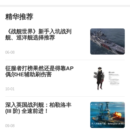
精华推荐
《战舰世界》新手入坑战列
舰、巡洋舰选择推荐
06-08
征服者打榜果然还是得靠AP
偶尔HE辅助刷伤害
10-01
深入英国战列舰：柏勒洛丰
(III 阶) 全速前进！
09-08