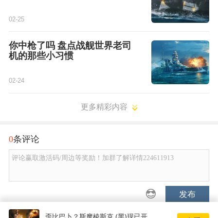
02-25
你中枪了吗 盘点战舰世界老司
机的那些小习惯
02-24
更多精彩内容
0
条评论
评论赢取激活码/周边等奖励！加群了解详情224611913
发布
歪比巴卜？斯摩棱斯克 (黑)现已开