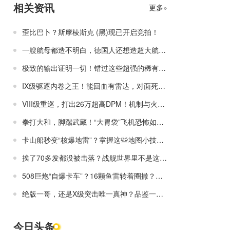
相关资讯
更多»
歪比巴卜？斯摩棱斯克 (黑)现已开启竞拍！
一艘航母都造不明白，德国人还想造超大航母？
极致的输出证明一切！错过这些超强的稀有战舰，还得再等一年？
IX级驱逐内卷之王！能回血有雷达，对面死活还打不着？
VIII级重巡，打出26万超高DPM！机制与火力的逆天组合，就是哈气的资本！
拳打大和，脚踹武藏！“大胃袋”飞机恐怖如斯！
卡山船秒变“核爆地雷”？掌握这些地图小技巧，上分就跟喝水一样轻松！
挨了70多发都没被击落？战舰世界里不是这样的！
508巨炮“自爆卡车”？16颗鱼雷转着圈撒？这些奇葩居然是战列舰！
绝版一哥，还是X级突击唯一真神？品鉴一下上分必备神船！
今日头条