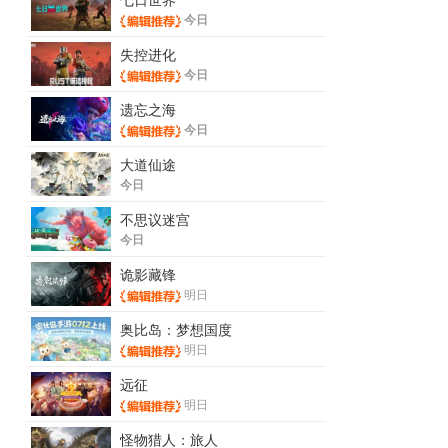
今日
失控进化
今日
遗忘之海
今日
大道仙途
今日
不思议迷宫
今日
诡影藏锋
明日
奥比岛：梦想国度
明日
远征
明日
怪物猎人：旅人