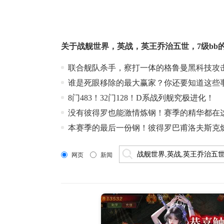
关于
​战舰世界
，
英战
，
英王乔治五世
，
7级bb
联合舰队杀手，察打一体的格鲁曼黑科技攻
谁是死眼移除的最大赢家？你还要知道这些
8门483！32门128！D系战列舰究极进化！
没有彼得罗也能激情炼钢！赛季的精华都在
本赛季的最后一份钢！彼得罗巴甫洛夫斯克
网页
新闻