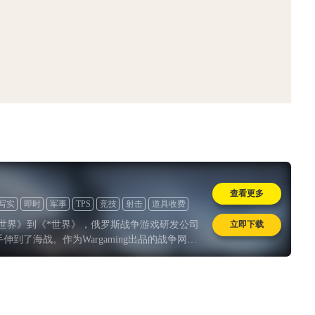
从MU开始，为
一看吓一跳：雷死人不偿
膀成了"躲不掉
的囧图集（1169）
查看更多
写实
即时
军事
TPS
竞技
射击
道具收费
立即下载
世界》到《*世界》，俄罗斯战争游戏研发公司
触手伸到了海战。作为Wargaming出品的战争网游
舰世界》在9月24日终于开启了国服的远航二测