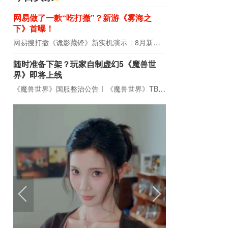
网易做了一款“吃打撤”？新游《雾海之
下》首曝！
网易搜打撤《诡影藏锋》新实机演示
8月新游前瞻：《诡秘之主》领衔
随时准备下架？玩家自制虚幻5《魔兽世
界》即将上线
《魔兽世界》国服整治公告
《魔兽世界》TBC周年大更：双经典团本回归！