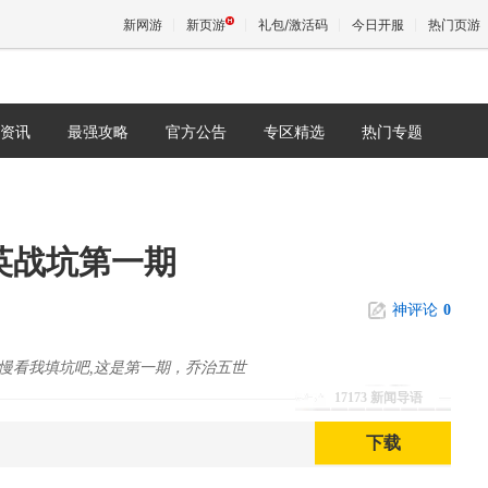
新网游
新页游
礼包/激活码
今日开服
热门页游
资讯
最强攻略
官方公告
专区精选
热门专题
魔兽
天堂
英战坑第一期
王权与
神评论
0
慢看我填坑吧,这是第一期，乔治五世
17173 新闻导语
下载