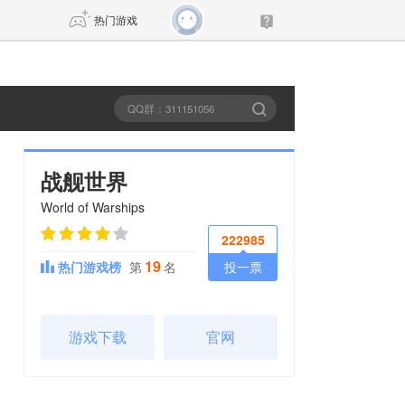
热门游戏
DNF
传奇4
剑网3旗舰版
新天龙八部
战舰世界
World of Warships
自由
诛仙世界
新仙侠5
222985
19
热门游戏榜
第
名
投一票
游戏下载
官网