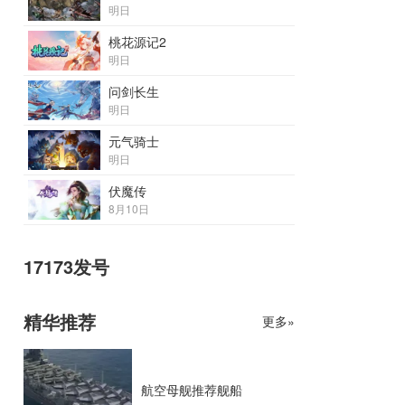
明日
桃花源记2
明日
问剑长生
明日
元气骑士
明日
伏魔传
8月10日
17173发号
精华推荐
更多»
航空母舰推荐舰船