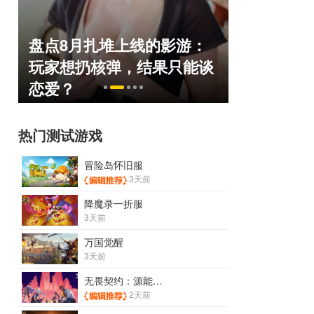
盘点8月扎堆上线的影游：
绅士日报
命
玩家想扔核弹，结果只能谈
服依旧活
恋爱？
太诱人
热门测试游戏
冒险岛怀旧服
3天前
降魔录一折服
3天前
万国觉醒
3天前
无畏契约：源能行动
2天前