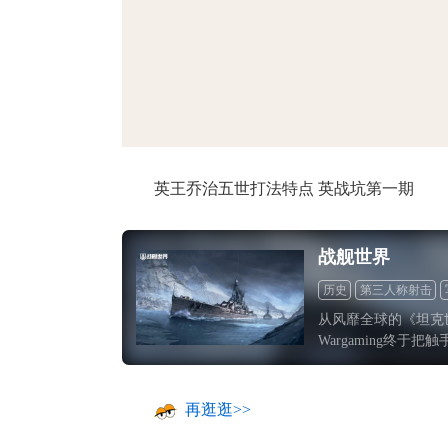
正惊漫谈：
什么网游翅
的刚需"？
英王乔治五世打法特点 英战坑第一期
战舰世界
历史
第三人称射击
怀旧
从风靡全球的《坦克
Wargaming终于把
三部曲的第三部《战
再逛逛>>