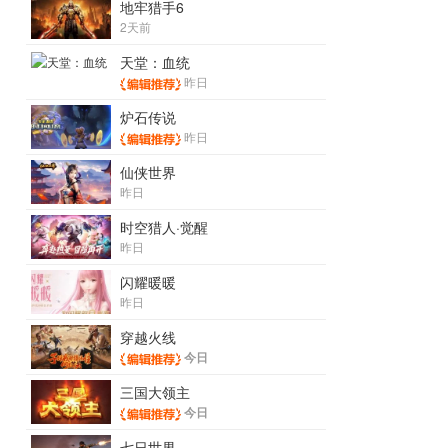
地牢猎手6
2天前
天堂：血统
昨日
炉石传说
昨日
仙侠世界
昨日
时空猎人·觉醒
昨日
闪耀暖暖
昨日
穿越火线
今日
三国大领主
今日
七日世界