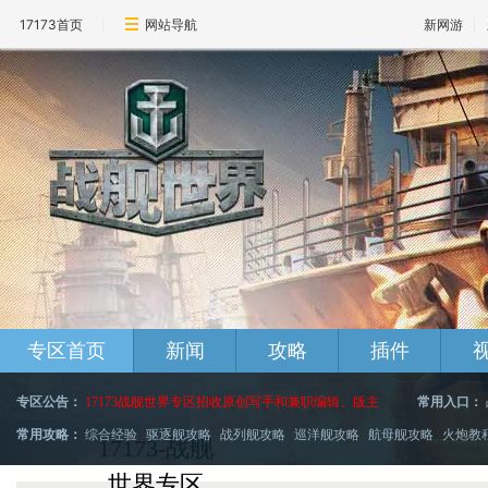
17173首页
网站导航
新网游
专区首页
新闻
攻略
插件
专区公告：
17173战舰世界专区招收原创写手和兼职编辑、版主
|
常用入口：
常用攻略：
综合经验
|
驱逐舰攻略
|
战列舰攻略
|
巡洋舰攻略
|
航母舰攻略
|
火炮教
17173-战舰
世界专区