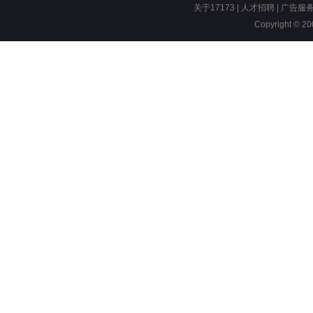
关于17173
|
人才招聘
|
广告服
Copyright © 200