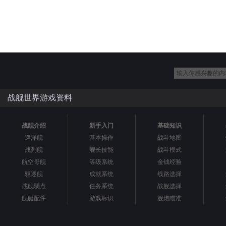
战舰世界游戏资料
战舰介绍
新手入门
基础知识
巡洋舰
基本操作
战斗地图
战列舰
舰长技能
战斗模式
航空母舰
等级系统
金钱经验
驱逐舰
成就系统
线路选择
战舰弱点
任务系统
战舰选择
舰艇配件
游戏标识
舰炮瞄准