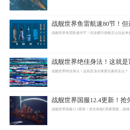
战舰世界鱼雷航速80节！但这艘IX级船怎么玩起来
战舰世界绝佳身法！这就是顶尖驱逐玩家的走位？
战舰世界国服12.4更新！抢先体验E系驱逐舰，战锤4