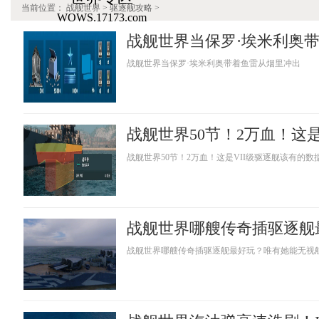
当前位置：
战舰世界
> 驱逐舰攻略 >
WOWS.17173.com
战舰世界当保罗·埃米利奥带着鱼雷从烟里冲出
战舰世界50节！2万血！这是VII级驱逐舰该有的数
战舰世界哪艘传奇插驱逐舰最好玩？唯有她能无视