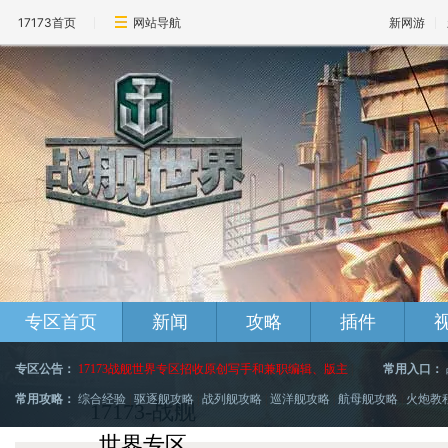
17173首页
网站导航
新网游
专区首页
新闻
攻略
插件
专区公告：
17173战舰世界专区招收原创写手和兼职编辑、版主
|
常用入口：
常用攻略：
综合经验
|
驱逐舰攻略
|
战列舰攻略
|
巡洋舰攻略
|
航母舰攻略
|
火炮教
17173-战舰
世界专区