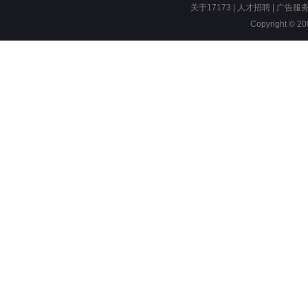
关于17173
|
人才招聘
|
广告服
Copyright © 200