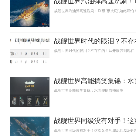
战舰世界汽油弹高速洗刷！IX级“纵火犯”如此可怕
战舰世界时代的眼泪？不存在的！从开服强到现在
战舰世界高能搞笑集锦：水面舰艇恐怖故事
战舰世界同级没有对手！这次又是VIII级比IX级更