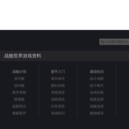
战舰世界游戏资料
战舰介绍
新手入门
基础知识
巡洋舰
基本操作
战斗地图
战列舰
舰长技能
战斗模式
航空母舰
等级系统
金钱经验
驱逐舰
成就系统
线路选择
战舰弱点
任务系统
战舰选择
舰艇配件
游戏标识
舰炮瞄准